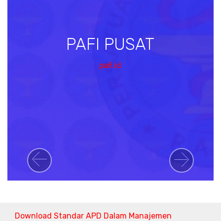
PAFI PUSAT
pafi.id
Previous
Next
Download Standar APD Dalam Manajemen