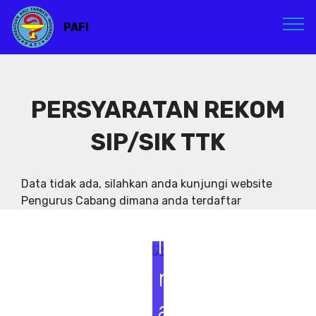
PAFI
PERSYARATAN REKOM
SIP/SIK TTK
S
e
Data tidak ada, silahkan anda kunjungi website
Pengurus Cabang dimana anda terdaftar
m
i
n
a