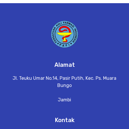
e
t
a
il
Alamat
Jl. Teuku Umar No.14, Pasir Putih, Kec. Ps. Muara
Bungo
Jambi
Kontak